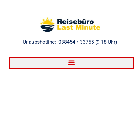
Zum
Inhalt
springen
Urlaubshotline: 038454 / 33755 (9-18 Uhr)
Last Minute Türkei
Last Minute Türkei: Entdecken Sie die
Türkische Riviera