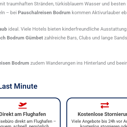
mit traumhaften Stränden, türkisblauem Wasser und besten
eln – bei
Pauschalreisen Bodrum
kommen Aktivurlauber ebe
aub
ideal. Viele Hotels bieten kinderfreundliche Ausstattun
nach Bodrum Gümbet
zahlreiche Bars, Clubs und lange Sand
eisen Bodrum
zudem Wanderungen ins Hinterland und beein
 Last Minute
Direkt am Flughafen
Kostenlose Stornieru
eisebüro direkt am Flughafen –
Viele Angebote bis 24h vor A
quem, schnell, persönlich
kostenlos stornieren od