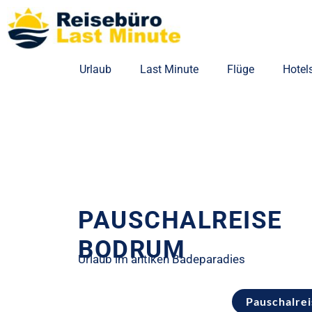
Zum
Inhalt
springen
Urlaub
Last Minute
Flüge
Hotel
PAUSCHALREISE
BODRUM
Urlaub im antiken Badeparadies
Pauschalre