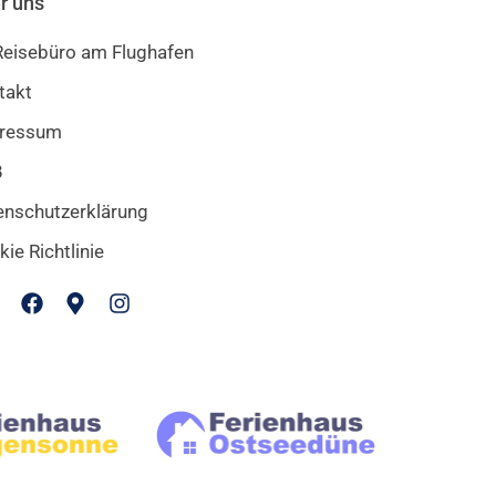
r uns
 Reisebüro am Flughafen
takt
ressum
B
enschutzerklärung
ie Richtlinie