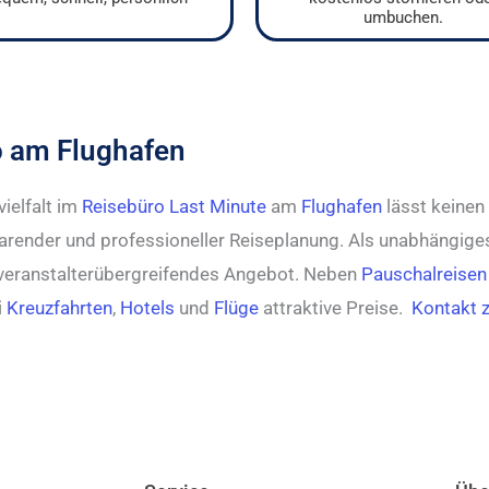
umbuchen.
o am Flughafen
ielfalt im
Reisebüro Last Minute
am
Flughafen
lässt keinen
parender und professioneller Reiseplanung. Als unabhängiges
veranstalterübergreifendes Angebot. Neben
Pauschalreisen
i
Kreuzfahrten
,
Hotels
und
Flüge
attraktive Preise.
Kontakt 