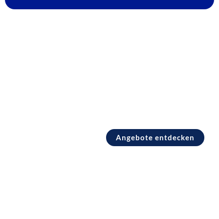
Pauschalreisen Italien
Angebote entdecken
Pauschalreisen Ägypten