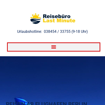
Zum
Inhalt
springen
Urlaubshotline: 038454 / 33755 (9-18 Uhr)
REISEN AB FLUGHAFEN BERLIN