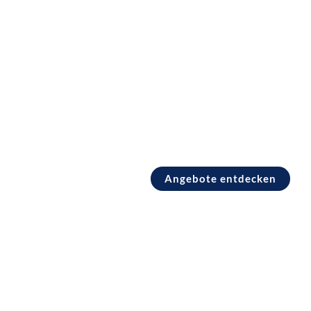
Pauschalreisen Spanien
Angebote entdecken
Pauschalreisen Türkei