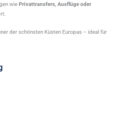
ngen wie
Privattransfers, Ausflüge oder
rt.
iner der schönsten Küsten Europas – ideal für
g
auschalreisen Istrien