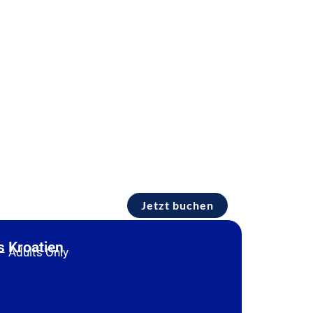
Jetzt buchen
 Kroatien
– Adults Only