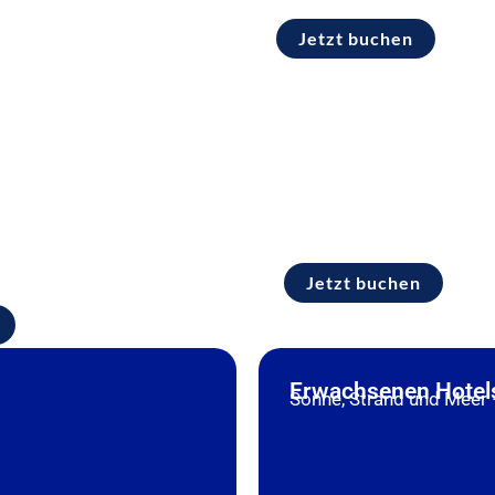
Jetzt buchen
TOP Hotels Kroatien
Weiterempfehlung min. 80%
Jetzt buchen
Erwachsenen Hotels
Sonne, Strand und Meer 