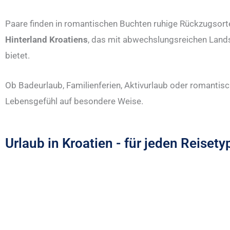
Paare finden in romantischen Buchten ruhige Rückzugsorte
Hinterland Kroatiens
, das mit abwechslungsreichen Land
bietet.
Ob Badeurlaub, Familienferien, Aktivurlaub oder romantis
Lebensgefühl auf besondere Weise.
Urlaub in Kroatien - für jeden Reiset
All Inclusiv Kroatien
All Inclusive Urlaub zu Bestpreisen