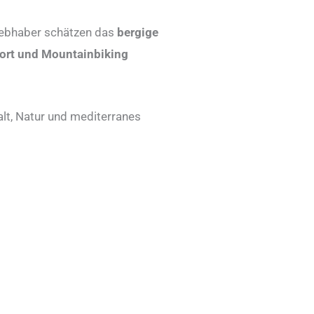
liebhaber schätzen das
bergige
ort und Mountainbiking
alt, Natur und mediterranes
ast Minute Kroatien
eiseantritt max. 30 Tage