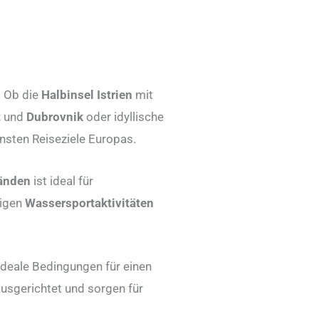
. Ob die
Halbinsel Istrien
mit
t
und
Dubrovnik
oder idyllische
önsten Reiseziele Europas.
ränden
ist ideal für
tigen
Wassersportaktivitäten
 ideale Bedingungen für einen
ausgerichtet und sorgen für