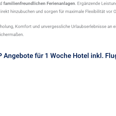
nd
familienfreundlichen Ferienanlagen
. Ergänzende Leistu
irekt hinzubuchen und sorgen für maximale Flexibilität vor O
rholung, Komfort und unvergessliche Urlaubserlebnisse an e
eichermaßen.
 Angebote für 1 Woche Hotel inkl. Flu
Pauschalreisen Brač
P