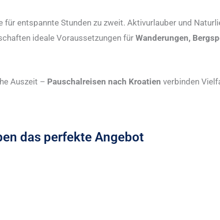
 für entspannte Stunden zu zweit. Aktivurlauber und Natur
schaften ideale Voraussetzungen für
Wanderungen, Bergsp
che Auszeit –
Pauschalreisen nach Kroatien
verbinden Vielf
ypen das perfekte Angebot
Familienurlaub Kroatien
L
Beliebte Familienhotels
R