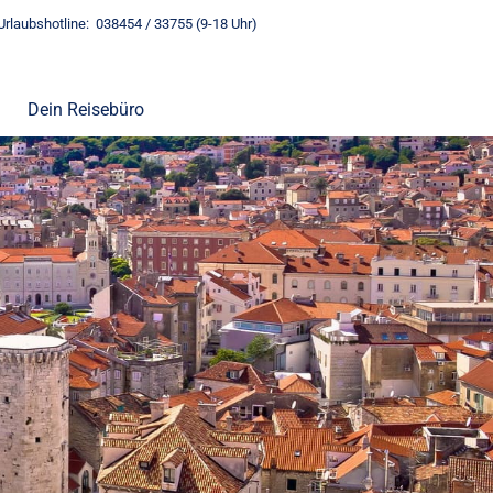
Urlaubshotline: 038454 / 33755 (9-18 Uhr)
Dein Reisebüro