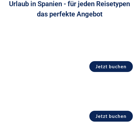
Urlaub in Spanien - für jeden Reisetypen
das perfekte Angebot
All Inclusiv Spanien
All Inclusive Urlaub zu Bestpreisen
Jetzt buchen
Familienurlaub Spanien
Beliebte Familienhotels
Jetzt buchen
Last Minute Spanien
Reiseantritt max. 30 Tage