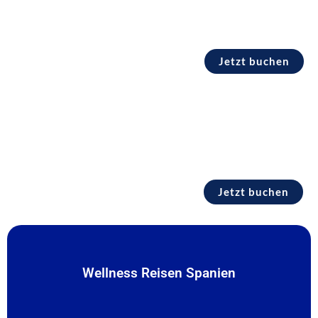
Jetzt buchen
TOP Hotels Spanien
Weiterempfehlung min. 90%
Jetzt buchen
Wellness Reisen Spanien