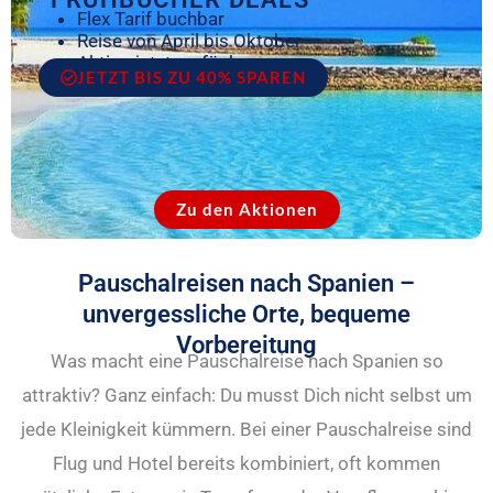
Flex Tarif buchbar
Reise von April bis Oktober
Aktion jetzt verfügbar
JETZT BIS ZU 40% SPAREN
Zu den Aktionen
Pauschalreisen nach Spanien –
unvergessliche Orte, bequeme
Vorbereitung
Was macht eine Pauschalreise nach Spanien so
attraktiv? Ganz einfach: Du musst Dich nicht selbst um
jede Kleinigkeit kümmern. Bei einer Pauschalreise sind
Flug und Hotel bereits kombiniert, oft kommen