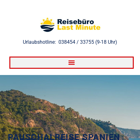
Zum
Inhalt
springen
Urlaubshotline: 038454 / 33755 (9-18 Uhr)
PAUSCHALREISE SPANIEN
TOP Reiseziele zum attraktiven Preis