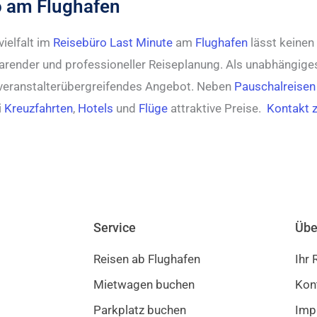
o am Flughafen
ielfalt im
Reisebüro Last Minute
am
Flughafen
lässt keinen
parender und professioneller Reiseplanung. Als unabhängiges
veranstalterübergreifendes Angebot. Neben
Pauschalreisen
i
Kreuzfahrten
,
Hotels
und
Flüge
attraktive Preise.
Kontakt 
Service
Übe
Reisen ab Flughafen
Ihr
Mietwagen buchen
Kon
Parkplatz buchen
Imp