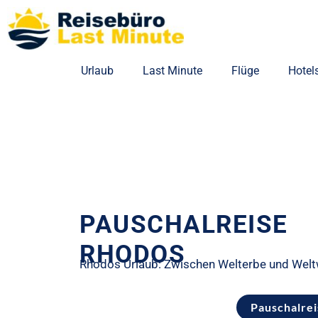
Zum
Inhalt
springen
Urlaub
Last Minute
Flüge
Hotel
PAUSCHALREISE
RHODOS
Rhodos Urlaub: Zwischen Welterbe und Wel
Pauschalre