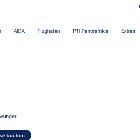
s
AIDA
Flughäfen
PTI Panoramica
Extras
twunder
ise buchen