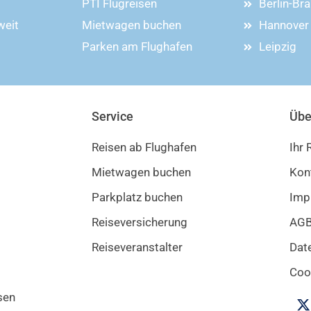
PTI Flugreisen
Berlin-Br
weit
Mietwagen buchen
Hannover
Parken am Flughafen
Leipzig
Service
Übe
Reisen ab Flughafen
Ihr
Mietwagen buchen
Kon
Parkplatz buchen
Imp
Reiseversicherung
AG
Reiseveranstalter
Dat
Cook
sen