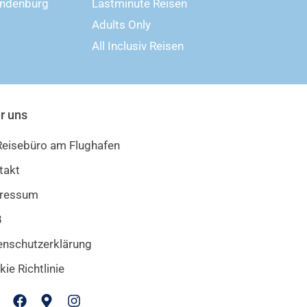
andenburg
Lastminute Reisen
Adults Only
All Inclusiv Reisen
r uns
 Reisebüro am Flughafen
takt
ressum
B
enschutzerklärung
ie Richtlinie