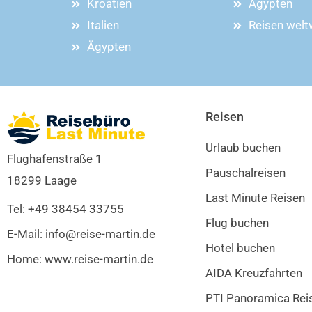
Kroatien
Ägypten
Italien
Reisen welt
Ägypten
Reisen
Urlaub buchen
Flughafenstraße 1
Pauschalreisen
18299 Laage
Last Minute Reisen
Tel: +49 38454 33755
Flug buchen
E-Mail: info@reise-martin.de
Hotel buchen
Home: www.reise-martin.de
AIDA Kreuzfahrten
PTI Panoramica Rei