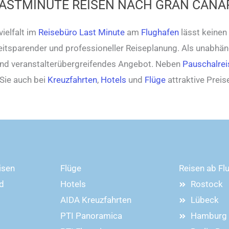
LASTMINUTE REISEN NACH GRAN CANA
ielfalt im
Reisebüro Last Minute
am
Flughafen
lässt keinen
zeitsparender und professioneller Reiseplanung. Als unabhä
und veranstalterübergreifendes Angebot. Neben
Pauschalrei
Sie auch bei
Kreuzfahrten
,
Hotels
und
Flüge
attraktive Prei
isen
Flüge
Reisen ab Fl
d
Hotels
Rostock
AIDA Kreuzfahrten
Lübeck
PTI Panoramica
Hamburg