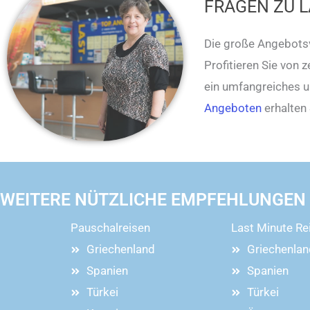
FRAGEN ZU 
Die große Angebotsv
Profitieren Sie von 
ein umfangreiches 
Angeboten
erhalten 
WEITERE NÜTZLICHE EMPFEHLUNGEN
Pauschalreisen
Last Minute Re
Griechenland
Griechenlan
Spanien
Spanien
Türkei
Türkei