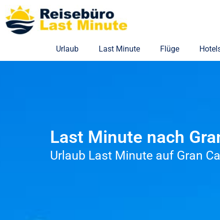
Zum
Inhalt
springen
Urlaub
Last Minute
Flüge
Hotel
Last Minute nach Gra
Urlaub Last Minute auf Gran C