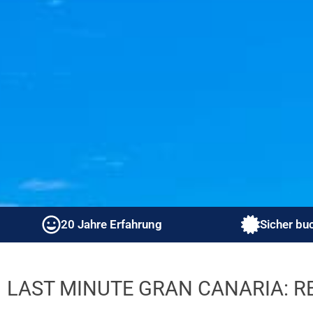
20 Jahre Erfahrung
Sicher bu
LAST MINUTE GRAN CANARIA: R