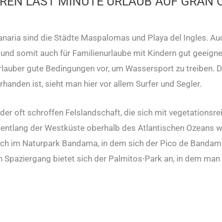
HREN LAST MINUTE URLAUB AUF GRAN 
Canaria sind die Städte Maspalomas und Playa del Ingles. A
d und somit auch für Familienurlaube mit Kindern gut geeign
lauber gute Bedingungen vor, um Wassersport zu treiben. D
nden ist, sieht man hier vor allem Surfer und Segler.
der oft schroffen Felslandschaft, die sich mit vegetationsr
e entlang der Westküste oberhalb des Atlantischen Ozeans 
h im Naturpark Bandama, in dem sich der Pico de Bandama b
en Spaziergang bietet sich der Palmitos-Park an, in dem ma