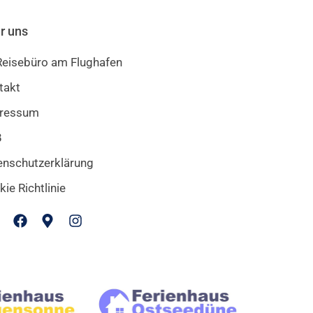
r uns
 Reisebüro am Flughafen
takt
ressum
B
enschutzerklärung
ie Richtlinie