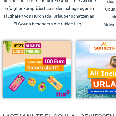
sich die kleine Ferienstadt El Gouna. Die Anreise
des 
erfolgt unkompliziert über den nahegelegenen
Gouna
Flughafen von Hurghada. Urlauber schätzen an
si
El Gouna besonders die ruhige Lage.
Aktivu