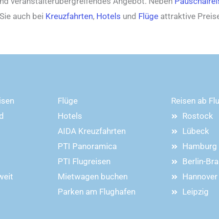
und veranstalterübergreifendes Angebot. Neben
Pauschalrei
Sie auch bei
Kreuzfahrten
,
Hotels
und
Flüge
attraktive Prei
isen
Flüge
Reisen ab Fl
d
Hotels
Rostock
AIDA Kreuzfahrten
Lübeck
PTI Panoramica
Hamburg
PTI Flugreisen
Berlin-Br
weit
Mietwagen buchen
Hannover
Parken am Flughafen
Leipzig