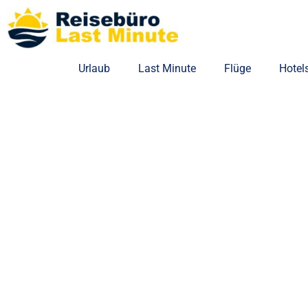
Zum
Inhalt
springen
Urlaub
Last Minute
Flüge
Hotel
Last Minute nach El 
Urlaub Last Minute in El Gouna