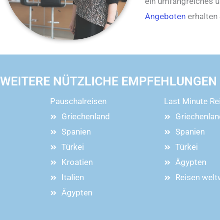
ein umfangreiches 
Angeboten
erhalten 
WEITERE NÜTZLICHE EMPFEHLUNGEN
Pauschalreisen
Last Minute Re
Griechenland
Griechenlan
Spanien
Spanien
Türkei
Türkei
Kroatien
Ägypten
Italien
Reisen welt
Ägypten