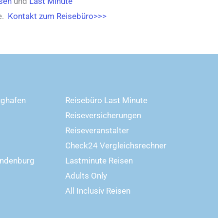
sen
und
Last Minute
se.
Kontakt zum Reisebüro>>>
ughafen
Reisebüro Last Minute
Reiseversicherungen
Reiseveranstalter
Check24 Vergleichsrechner
andenburg
Lastminute Reisen
Adults Only
All Inclusiv Reisen