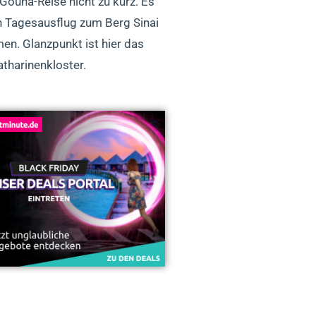
 Gouna-Reise nicht zu kurz. Es
en Tagesausflug zum Berg Sinai
en. Glanzpunkt ist hier das
atharinenkloster.