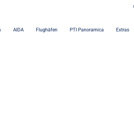
s
AIDA
Flughäfen
PTI Panoramica
Extras
Gouna
 buchen!